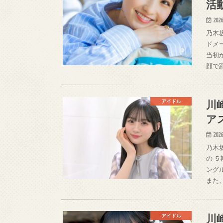
活
2026
乃木
ドメ
当初
顔で
川
アイドル
ア
2026
乃木
の 
ング
また
川
アイドル