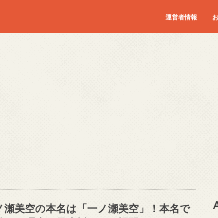
運営者情報
ノ瀬美空の本名は「一ノ瀬美空」！本名で