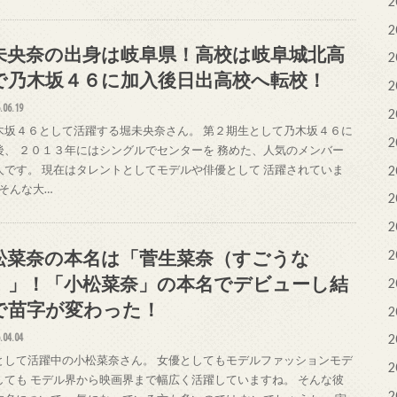
2
2
未央奈の出身は岐阜県！高校は岐阜城北高
2
で乃木坂４６に加入後日出高校へ転校！
2
.06.19
2
木坂４６として活躍する堀未央奈さん。 第２期生として乃木坂４６に
2
後、 ２０１３年にはシングルでセンターを 務めた、人気のメンバー
人です。 現在はタレントとしてモデルや俳優として 活躍されていま
2
 そんな大…
2
2
松菜奈の本名は「菅生菜奈（すごうな
2
）」！「小松菜奈」の本名でデビューし結
2
で苗字が変わった！
2
.04.04
2
として活躍中の小松菜奈さん。 女優としてもモデルファッションモデ
2
しても モデル界から映画界まで幅広く活躍していますね。 そんな彼
2