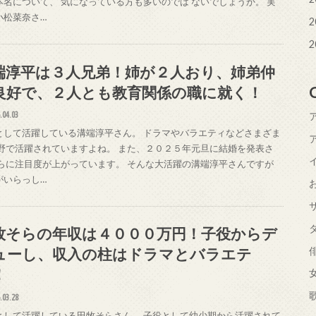
本名について、 気になっている方も多いのでは ないでしょうか。 実
小松菜奈さ…
2
2
端淳平は３人兄弟！姉が２人おり、姉弟仲
良好で、２人とも教育関係の職に就く！
.04.03
として活躍している溝端淳平さん。 ドラマやバラエティなどさまざま
分野で活躍されていますよね。 また、２０２５年元旦に結婚を発表さ
さらに注目度が上がっています。 そんな大活躍の溝端淳平さんですが
がいらっし…
牧そらの年収は４０００万円！子役からデ
ューし、収入の柱はドラマとバラエテ
！
.03.28
として活躍している田牧そらさん。 子役として幼少期から活躍されて