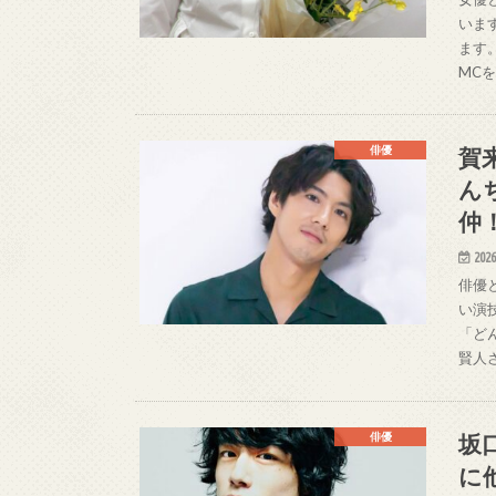
いま
ます
MC
賀
俳優
ん
仲
2026
俳優
い演
「ど
賢人
坂
俳優
に