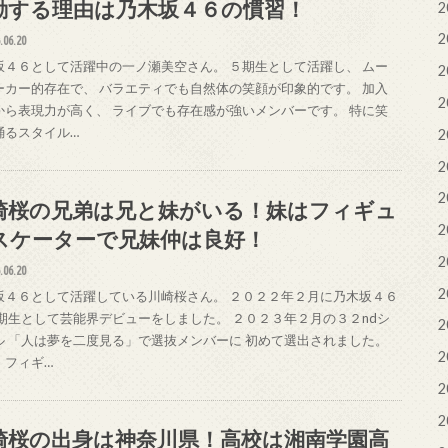
動する理由は乃木坂４６の慣習！
2
2
.06.20
坂４６として活躍中の一ノ瀬美空さん。 ５期生として活躍し、 ムー
2
ーカー的存在で、 バラエティでも自然体の笑顔が印象的です。 加入
2
から表現力が高く、 ライブでも存在感が強いメンバーです。 特に笑
踊るスタイル…
2
2
2
崎桜の兄弟は兄と妹がいる！妹はフィギュ
2
スケーターで兄妹仲は良好！
2
.06.20
2
坂４６として活躍している川崎桜さん。 ２０２２年２月に乃木坂４６
５期生として芸能界デビューをしました。 ２０２３年２月の３２ndシ
2
ル 「人は夢を二度見る」で選抜メンバーに 初めて選出されました。
2
、フィギ…
2
2
崎桜の出身は神奈川県！高校は湘南学園高