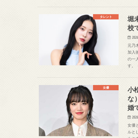
堀
タレント
校
2026
元乃
加入
の一
す。
小
女優
な
婚
2026
女優
ルと