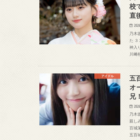
校
直
2026
乃木
た 
神入
川﨑
五
アイドル
オ
兄
2026
乃木
親し
百城
五百