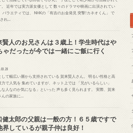
す。 近年では実力派女優として 数々のドラマや映画に出演されてい
。 バラエティでは、 NHKの「有吉のお金発見 突撃!カネオくん」 で
をされ…
来賢人のお兄さんは３歳上！学生時代はや
ちゃだったが今では一緒にご飯に行く
！
.03.28
として幅広い層から支持されている 賀来賢人さん。 明るい性格と高
技力で人気を 集めていますが、ネット上では 「兄がいるらしい」
んな人なのか気になる」といった 声も多く見られます。 実際、賀来
さんの家族に…
口健太郎の父親は一般の方！６５歳ですで
他界しているが親子仲は良好！