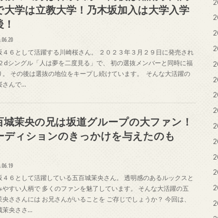
2
で大学は立教大学！乃木坂加入は大学入学
2
後！
2
.06.20
2
坂４６として活躍する川崎桜さん。 ２０２３年３月２９日に発売され
３２dシングル「人は夢を二度見る」で、 初の選抜メンバーと同時に福
2
り。 その後は選抜の地位をキープし続けています。 そんな大活躍の
2
桜さんで…
2
2
百城茉央の兄は坂道グループの大ファン！
2
ーディションのきっかけを与えたのも
2
！
2
.06.19
2
坂４６として活躍している五百城茉央さん。 透明感のあるルックスと
2
みやすい人柄で 多くのファンを魅了しています。 そんな大活躍の五
茉央ささんには お兄さんがいることを ご存じでしょうか？ 今回は、
2
城茉央ささ…