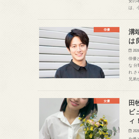
女の
は、
溝
俳優
は
2026
俳優
な 
れ 
兄弟
田
女優
ビ
ィ
2026
女優