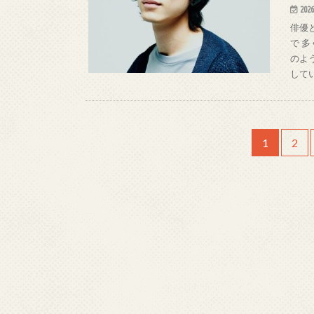
2026
俳優
で 
のよ
して
1
2