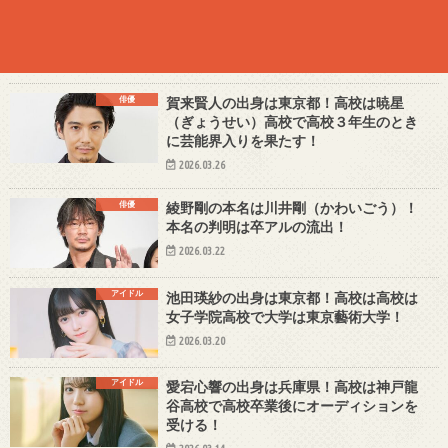
俳優
賀来賢人の出身は東京都！高校は暁星
（ぎょうせい）高校で高校３年生のとき
に芸能界入りを果たす！
2026.03.26
俳優
綾野剛の本名は川井剛（かわいごう）！
本名の判明は卒アルの流出！
2026.03.22
アイドル
池田瑛紗の出身は東京都！高校は高校は
女子学院高校で大学は東京藝術大学！
2026.03.20
アイドル
愛宕心響の出身は兵庫県！高校は神戸龍
谷高校で高校卒業後にオーディションを
受ける！