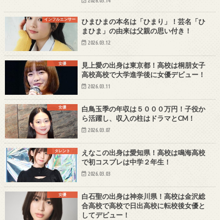
2026.03.14
インフルエンサー
ひまひまの本名は「ひまり」！芸名「ひ
まひま」の由来は父親の思い付き！
2026.03.12
女優
見上愛の出身は東京都！高校は桐朋女子
高校高校で大学進学後に女優デビュー！
2026.03.11
女優
白鳥玉季の年収は５０００万円！子役か
ら活躍し、収入の柱はドラマとCM！
2026.03.07
タレント
えなこの出身は愛知県！高校は鳴海高校
で初コスプレは中学２年生！
2026.03.03
女優
白石聖の出身は神奈川県！高校は金沢総
合高校で高校で日出高校に転校後女優と
してデビュー！