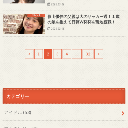
2026.03.02
タレント
影山優佳の父親は大のサッカー通！１歳
の娘を抱えて日韓W杯杯を現地観戦！
2026.02.11
<
1
2
3
4
…
32
>
カテゴリー
アイドル
(53)