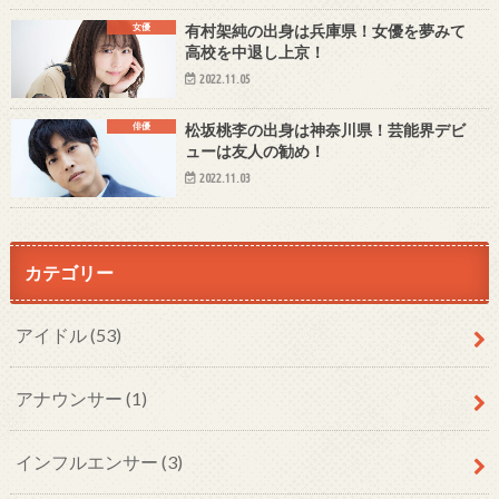
女優
有村架純の出身は兵庫県！女優を夢みて
高校を中退し上京！
2022.11.05
俳優
松坂桃李の出身は神奈川県！芸能界デビ
ューは友人の勧め！
2022.11.03
カテゴリー
アイドル
(53)
アナウンサー
(1)
インフルエンサー
(3)