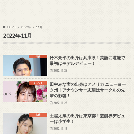
HOME
2022年
11月
2022年11月
俳優
鈴木亮平の出身は兵庫県！英語に堪能で
最初はモデルデビュー！
2022.11.26
タレント
田中みな実の出身はアメリカ ニューヨー
ク州！アナウンサー志望はサークルの先
輩の影響！
2022.11.23
女優
土屋太鳳の出身は東京都！芸能界デビュ
ーは小学生！
2022.11.13