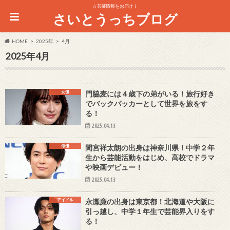
☆芸能情報をお届け！
さいとうっちブログ
HOME
2025年
4月
2025年4月
女優
門脇麦には４歳下の弟がいる！旅行好き
でバックパッカーとして世界を旅をす
る！
2025.04.13
俳優
間宮祥太朗の出身は神奈川県！中学２年
生から芸能活動をはじめ、高校でドラマ
や映画デビュー！
2025.04.13
アイドル
永瀬廉の出身は東京都！北海道や大阪に
引っ越し、中学１年生で芸能界入りをす
る！