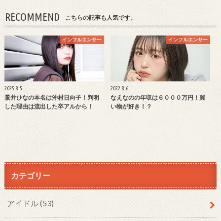
RECOMMEND
こちらの記事も人気です。
インフルエンサー
インフルエンサー
2025.8.5
2022.8.6
景井ひなの本名は沖村日向子！判明
なえなのの年収は６０００万円！買
した理由は流出した卒アルから！
い物が好き！？
カテゴリー
アイドル
(53)