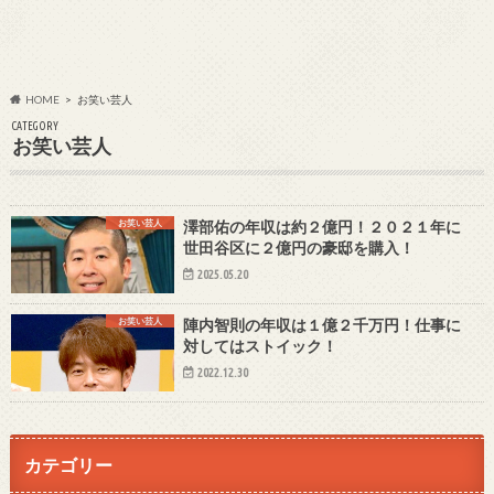
HOME
お笑い芸人
CATEGORY
お笑い芸人
お笑い芸人
澤部佑の年収は約２億円！２０２１年に
世田谷区に２億円の豪邸を購入！
2025.05.20
お笑い芸人
陣内智則の年収は１億２千万円！仕事に
対してはストイック！
2022.12.30
カテゴリー