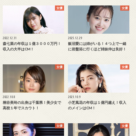
女優
女優
2022.12.31
2025.12.29
森七菜の年収は１億３０００万円！
飯沼愛には姉がいる！４つ上で一緒
収入の大半はCM！
に岩盤浴に行くほど姉妹仲は良好！
女優
女優
2022.10.8
2023.10.9
桐谷美玲の出身は千葉県！美少女で
小芝風花の年収は１億円越え！収入
高校１年でスカウト！
のメインはCM！
女優
女優