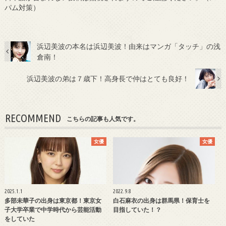
パム対策）
浜辺美波の本名は浜辺美波！由来はマンガ「タッチ」の浅
倉南！
浜辺美波の弟は７歳下！高身長で仲はとても良好！
RECOMMEND
こちらの記事も人気です。
女優
女優
2025.1.1
2022.9.8
多部未華子の出身は東京都！東京女
白石麻衣の出身は群馬県！保育士を
子大学卒業で中学時代から芸能活動
目指していた！？
をしていた