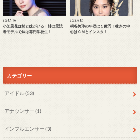
2024.1.16
2022.6.12
小芝風花は姉と妹がいる！姉は元読
桐谷美玲の年収は１億円！稼ぎの中
者モデルで妹は専門学校生！
心はＣＭとインスタ！
カテゴリー
アイドル
(53)
アナウンサー
(1)
インフルエンサー
(3)