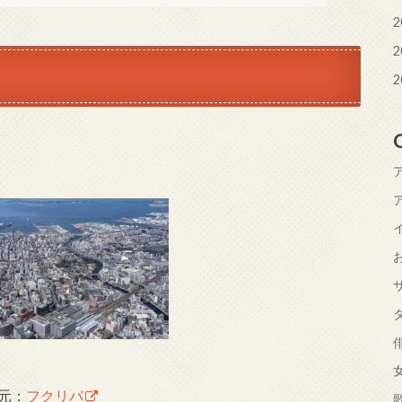
2
2
2
元：
フクリパ