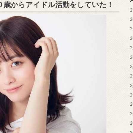
０歳からアイドル活動をしていた！
2
2
2
2
2
2
2
2
2
2
2
2
2
2