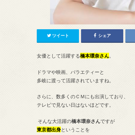
ツイート
シェア
女優として活躍する
橋本環奈
さん
。
ドラマや映画、バラエティーと
多岐に渡って活躍されていますね。
さらに、数多くのＣＭにも出演しており、
テレビで見ない日はないほどです。
そんな大活躍の
橋本環奈さん
ですが
東京都出身
ということを