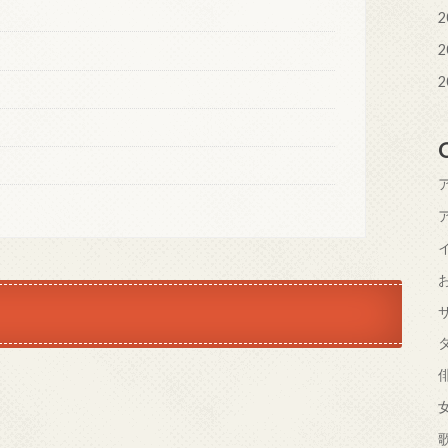
2
2
2
？