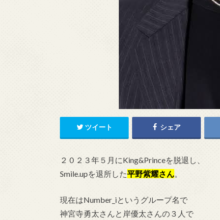
ツイート
シェア
２０２３年５月にKing&Princeを脱退し、
Smile.upを退所した
平野紫耀
さん
。
現在はNumber_iというグループ名で
神宮寺勇太さんと岸優太さんの３人で