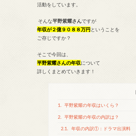
活動をしています。
そんな
平野紫耀さん
ですが
年収が２億９０８８万円
ということを
ご存じですか？
そこで今回は、
平野紫耀さんの年収
について
詳しくまとめていきます！
1.
平野紫耀の年収はいくら？
2.
平野紫耀の年収の内訳は？
2.1.
年収の内訳①：ドラマ出演料