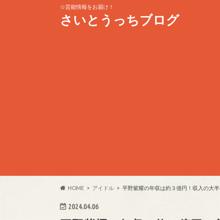
☆芸能情報をお届け！
さいとうっちブログ
HOME
アイドル
平野紫耀の年収は約３億円！収入の大半
2024.04.06