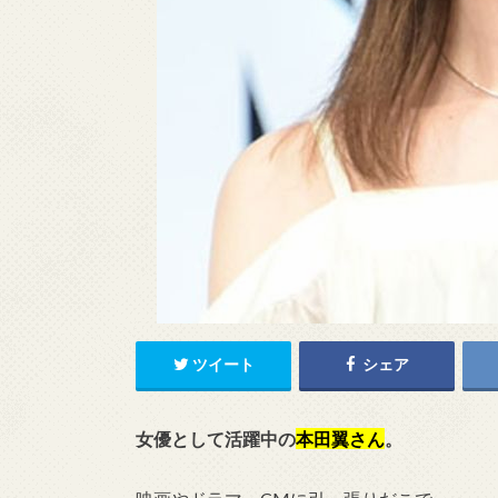
ツイート
シェア
女優として活躍中の
本田翼さん
。