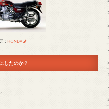
元：
HONDA
にしたのか？
と