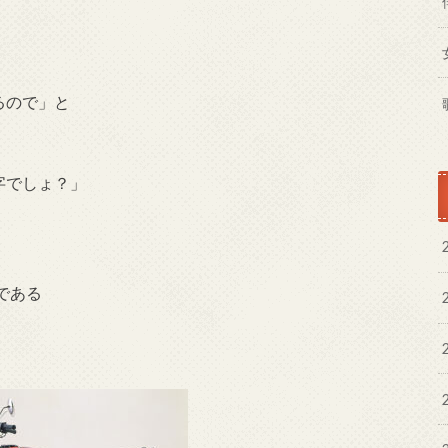
るので」と
字でしょ？」
である