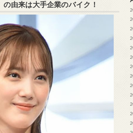
」の由来は大手企業のバイク！
2
2
2
2
2
2
2
2
2
2
2
2
2
2