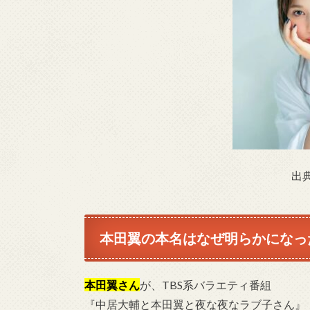
出
本田翼の本名はなぜ明らかになっ
本田翼さん
が、TBS系バラエティ番組
『中居大輔と本田翼と夜な夜なラブ子さん』