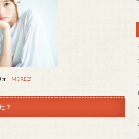
典元：
MORE
た？