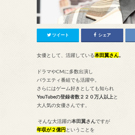
ツイート
シェア
女優として、活躍している
本田翼
さん
。
ドラマやCMに多数出演し
バラエティ番組でも活躍中。
さらにはゲーム好きとしても知られ
YouTubeの登録者数２２０万人以上
と
大人気の女優さんです。
そんな大活躍の
本田翼さん
ですが
年収が２
億
円
ということを