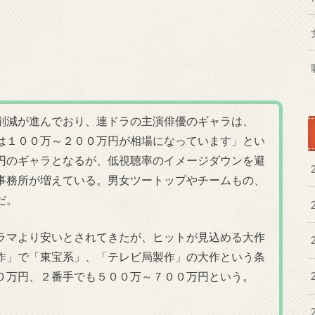
削減が進んでおり、連ドラの主演俳優のギャラは、
は１００万～２００万円が相場になっています」とい
円のギャラとなるが、低視聴率のイメージダウンを避
事務所が増えている。男女ツートップやチームもの、
だ。
ラマより安いとされてきたが、ヒットが見込める大作
作」で「東宝系」、「テレビ局製作」の大作という条
０万円、２番手でも５００万～７００万円という。