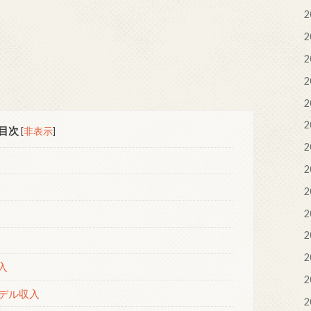
2
2
2
2
2
2
目次
[
非表示
]
2
2
2
2
2
2
入
2
デル収入
2