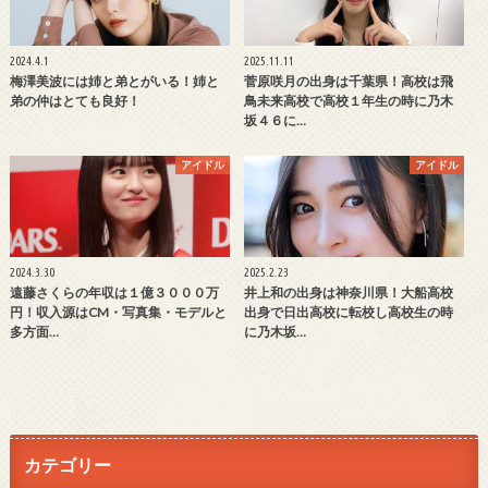
2024.4.1
2025.11.11
梅澤美波には姉と弟とがいる！姉と
菅原咲月の出身は千葉県！高校は飛
弟の仲はとても良好！
鳥未来高校で高校１年生の時に乃木
坂４６に…
アイドル
アイドル
2024.3.30
2025.2.23
遠藤さくらの年収は１億３０００万
井上和の出身は神奈川県！大船高校
円！収入源はCM・写真集・モデルと
出身で日出高校に転校し高校生の時
多方面…
に乃木坂…
カテゴリー