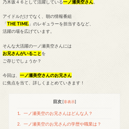
乃木坂４６として活躍している
一ノ瀬美空さん
。
アイドルだけでなく、朝の情報番組
「
THE TIME.
」のレギュラーを担当するなど、
活躍の場を広げています。
そんな大活躍の一ノ瀬美空さんには
お兄さんがいること
を
ご存じでしょうか？
今回は、
一ノ瀬美空さんの
お兄さん
に焦点を当て、詳しくまとめていきます！
目次
[
非表示
]
1.
一ノ瀬美空のお兄さんはどんな人？
2.
一ノ瀬美空のお兄さんの学歴や職業は？