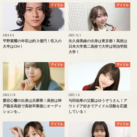
アイドル
アイドル
2024.4.6
2025.12.1
平野紫耀の年収は約３億円！収入の
矢久保美緒の出身は東京都！高校は
大半はCM！
日本大学第二高校で大学は明治学院
大学！
アイドル
アイドル
2026.3.14
2025.1.6
愛宕心響の出身は兵庫県！高校は神
与田祐希の父親はゆうぞうさん！ア
戸龍谷高校で高校卒業後にオーディ
ウトドア好きでアイドル活動を応援
ションを…
している！
アイドル
アイドル