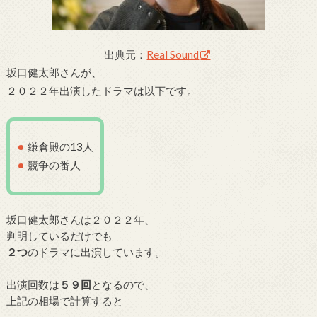
出典元：
Real Sound
坂口健太郎さんが、
２０２２年出演したドラマは以下です。
鎌倉殿の13人
競争の番人
坂口健太郎さんは２０２２年、
判明しているだけでも
２
つ
のドラマに出演しています。
出演回数は
５９回
となるので、
上記の相場で計算すると