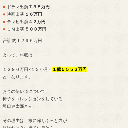
ドラマ出演
７３８万円
映画出演
１６万円
テレビ出演
４２万円
ＣＭ出演
５００万円
合計 約１２９６万円
よって、年収は
１２９６万円×１２か月＝
１億５５５２万円
と、なります。
お金の使い道について、
椅子をコレクションをしている
坂口健太郎さん。
その理由は、家に帰りふっと力が
抜けたときに椅子に身体を