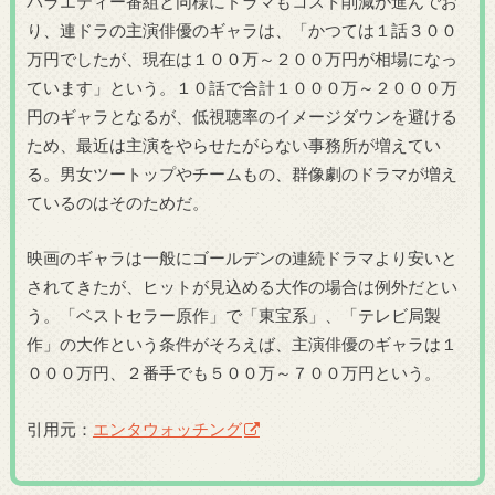
バラエティー番組と同様にドラマもコスト削減が進んでお
り、連ドラの主演俳優のギャラは、「かつては１話３００
万円でしたが、現在は１００万～２００万円が相場になっ
ています」という。１０話で合計１０００万～２０００万
円のギャラとなるが、低視聴率のイメージダウンを避ける
ため、最近は主演をやらせたがらない事務所が増えてい
る。男女ツートップやチームもの、群像劇のドラマが増え
ているのはそのためだ。
映画のギャラは一般にゴールデンの連続ドラマより安いと
されてきたが、ヒットが見込める大作の場合は例外だとい
う。「ベストセラー原作」で「東宝系」、「テレビ局製
作」の大作という条件がそろえば、主演俳優のギャラは１
０００万円、２番手でも５００万～７００万円という。
引用元：
エンタウォッチング