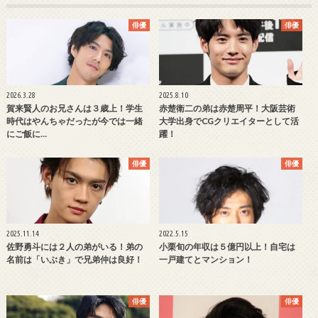
俳優
俳優
2026.3.28
2025.8.10
賀来賢人のお兄さんは３歳上！学生
赤楚衛二の弟は赤楚周平！大阪芸術
時代はやんちゃだったが今では一緒
大学出身でCGクリエイターとして活
にご飯に…
躍！
俳優
俳優
2025.11.14
2022.5.15
佐野勇斗には２人の弟がいる！弟の
小栗旬の年収は５億円以上！自宅は
名前は「いぶき」で兄弟仲は良好！
一戸建てとマンション！
俳優
俳優