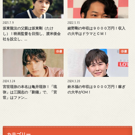
2025.7.9
2022.5.15
坂東龍汰の父親は坂東剛（たけ
綾野剛の年収は９０００万円！収入
し）！映画監督を目指し、渡米後会
の大半はドラマとＣＭ！
社を設立し、…
俳優
俳優
2024.3.24
2024.3.20
宮世琉弥の本名は亀井琉弥！「琉
鈴木福の年収は９０００万円！稼ぎ
弥」は三国志の「劉備」で、「宮
の大半がCM！
世」はファン…
カテゴリー