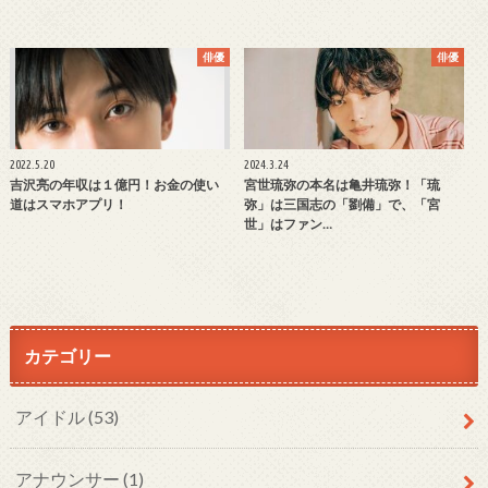
俳優
俳優
2022.5.20
2024.3.24
吉沢亮の年収は１億円！お金の使い
宮世琉弥の本名は亀井琉弥！「琉
道はスマホアプリ！
弥」は三国志の「劉備」で、「宮
世」はファン…
カテゴリー
アイドル
(53)
アナウンサー
(1)