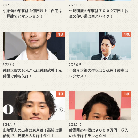
2022.5.15
2023.8.18
小栗旬の年収は５億円以上！自宅は
中尾明慶の年収は７０００万円！お
一戸建てとマンション！
金の使い道は車とバイク！
俳優
俳優
2022.6.5
2022.6.25
仲野太賀のお兄さんは仲野武尊！元
小泉孝太郎の年収は１億円！愛車は
俳優で仲も良好！
レクサス！
俳優
俳優
2024.4.17
2022.5.15
山﨑賢人の出身は東京都！高校は通
綾野剛の年収は９０００万円！収入
信制で、芸能界入りは中学生！
の大半はドラマとＣＭ！