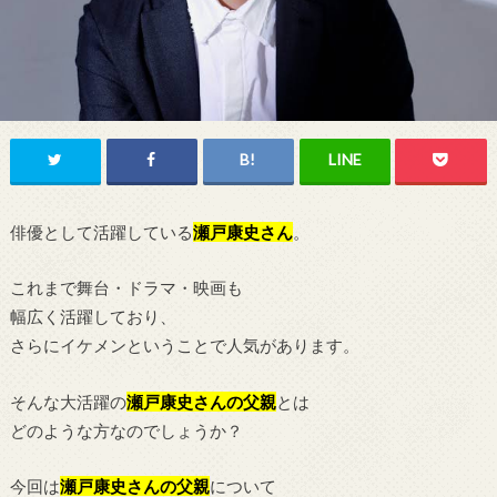
俳優として活躍している
瀬戸康史
さん
。
これまで舞台・ドラマ・映画も
幅広く活躍しており、
さらにイケメンということで人気があります。
そんな大活躍の
瀬戸康史さんの父親
とは
どのような方なのでしょうか？
今回は
瀬戸康史さんの父親
について