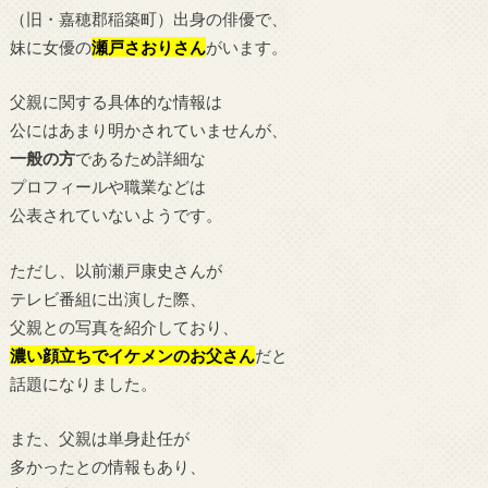
（旧・嘉穂郡稲築町）出身の俳優で、
妹に女優の
瀬戸さおりさん
がいます。
父親に関する具体的な情報は
公にはあまり明かされていませんが、
一般の方
であるため詳細な
プロフィールや職業などは
公表されていないようです。
ただし、以前瀬戸康史さんが
テレビ番組に出演した際、
父親との写真を紹介しており、
濃い顔立ちでイケメンのお父さん
だと
話題になりました。
また、父親は単身赴任が
多かったとの情報もあり、