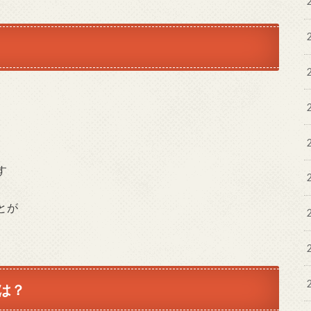
す
とが
は？