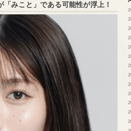
が「みこと」である可能性が浮上！
2
2
2
2
2
2
2
2
2
2
2
2
2
2