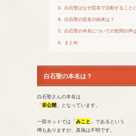
3.
白石聖はなぜ芸名で活動すること
4.
白石聖の芸名の由来は？
5.
白石聖の本名についての世間の声
6.
まとめ
白石聖の本名は？
白石聖さんの本名は
「
非公開
」となっています。
一部ネットでは「
みこと
」であるという
噂もありますが、真偽は不明です。