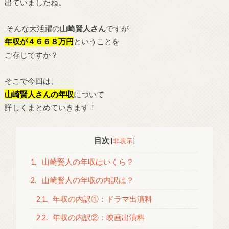
出ていましたね。
そんな大活躍の
山崎賢人さん
ですが
年収が４６６８万円
ということを
ご存じですか？
そこで今回は、
山崎賢人さんの年収
について
詳しくまとめていきます！
目次
[
非表示
]
1.
山崎賢人の年収はいくら？
2.
山崎賢人の年収の内訳は？
2.1.
年収の内訳①：ドラマ出演料
2.2.
年収の内訳②：映画出演料