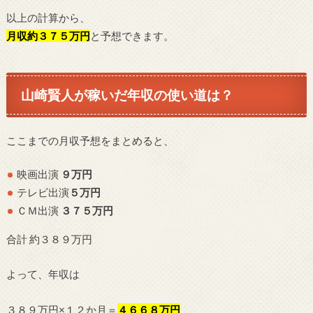
以上の計算から、
月収約３７５万円
と予想できます。
山崎賢人が稼いだ年収の使い道は？
ここまでの月収予想をまとめると、
映画出演
９
万円
テレビ出演
５
万円
ＣＭ出演
３７５
万円
合計 約３８９万円
よって、年収は
３８９万円×１２か月＝
４６６８万円