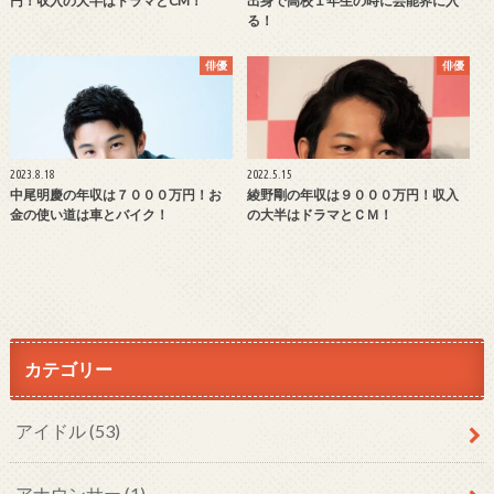
円！収入の大半はドラマとCM！
出身で高校１年生の時に芸能界に入
る！
俳優
俳優
2023.8.18
2022.5.15
中尾明慶の年収は７０００万円！お
綾野剛の年収は９０００万円！収入
金の使い道は車とバイク！
の大半はドラマとＣＭ！
カテゴリー
アイドル
(53)
アナウンサー
(1)