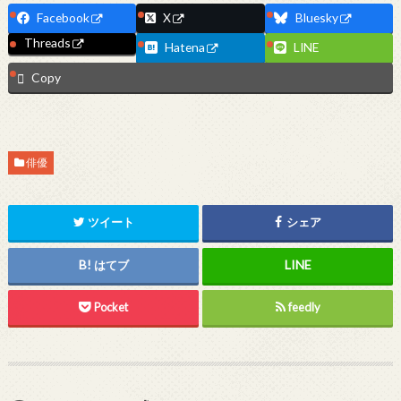
Facebook
X
Bluesky
Threads
Hatena
LINE
Copy
俳優
ツイート
シェア
はてブ
Pocket
feedly