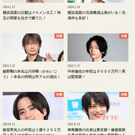
2024.2.27
2024.2.24
横浜流星の父親はイケメン大工！埼
横浜流星の兄弟構成は弟がいる！兄
玉の実家を自分で建てた！
弟仲も良好！
俳優
俳優
2026.3.22
2022.5.15
綾野剛の本名は川井剛（かわいご
中村倫也の年収は９０００万円！実
う）！本名の判明は卒アルの流出！
は堅実家！
俳優
俳優
2024.8.12
2025.8.14
板垣李光人の年収は１億５２５２万
神尾楓珠の出身は東京都！修徳高校