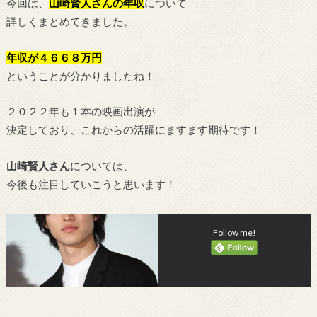
今回は、
山崎賢人
さんの年収
について
詳しくまとめてきました。
年収が４６６８万円
ということが分かりましたね！
２０２２年も１本の映画出演が
決定しており、これからの活躍にますます期待です！
山崎賢人さん
については、
今後も注目していこうと思います！
Follow me!