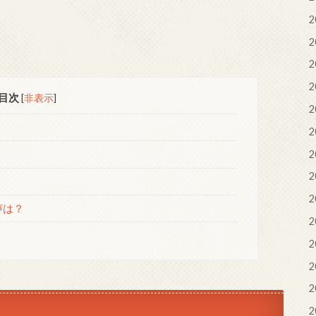
2
2
2
2
目次
[
非表示
]
2
2
2
？
2
2
声は？
2
2
2
2
2