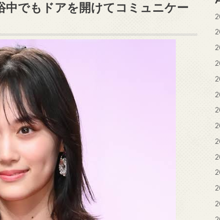
浴中でもドアを開けてコミュニケー
2
2
2
2
2
2
2
2
2
2
2
2
2
2