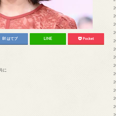
2
2
2
2
はてブ
Pocket
2
2
2
2
共に
2
2
2
2
2
2