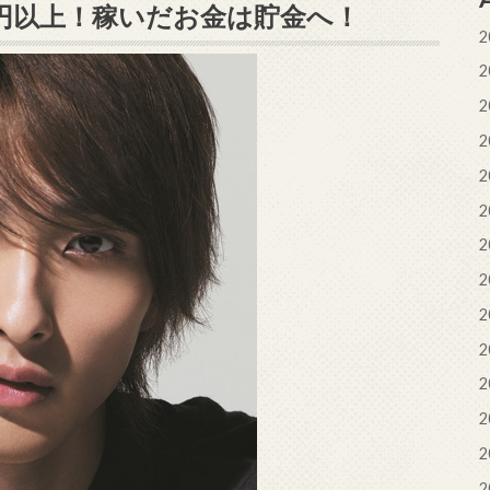
円以上！稼いだお金は貯金へ！
2
2
2
2
2
2
2
2
2
2
2
2
2
2