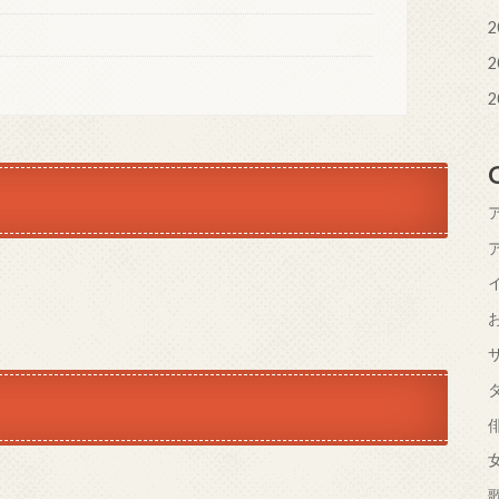
2
？
2
2