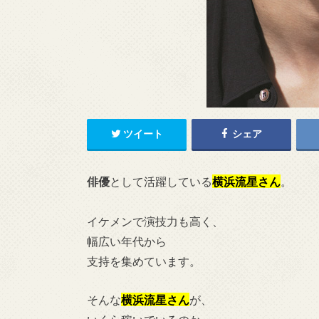
ツイート
シェア
俳優
として活躍している
横浜流星さん
。
イケメンで演技力も高く、
幅広い年代から
支持を集めています。
そんな
横浜流星さん
が、