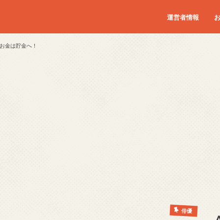
運営者情報
お金は貯金へ！
俳優