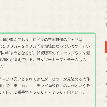
削減が進んでおり、連ドラの主演俳優のギャラは、
は１００万～２００万円が相場になっています」とい
円のギャラとなるが、低視聴率のイメージダウンを避
事務所が増えている。男女ツートップやチームもの、
だ。
ラマより安いとされてきたが、ヒットが見込める大作
作」で「東宝系」、「テレビ局製作」の大作という条
０万円、２番手でも５００万～７００万円という。