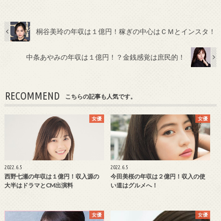
桐谷美玲の年収は１億円！稼ぎの中心はＣＭとインスタ！
中条あやみの年収は１億円！？金銭感覚は庶民的！
RECOMMEND
こちらの記事も人気です。
女優
女優
2022.6.5
2022.6.5
西野七瀬の年収は１億円！収入源の
今田美桜の年収は２億円！収入の使
大半はドラマとCM出演料
い道はグルメへ！
女優
女優