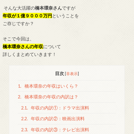
そんな大活躍の
橋本環奈さん
ですが
年収が１億
９０００万円
ということを
ご存じですか？
そこで今回は、
橋本環奈さんの年収
について
詳しくまとめていきます！
目次
[
非表示
]
1.
橋本環奈の年収はいくら？
2.
橋本環奈の年収の内訳は？
2.1.
年収の内訳①：ドラマ出演料
2.2.
年収の内訳②：映画出演料
2.3.
年収の内訳③：テレビ出演料