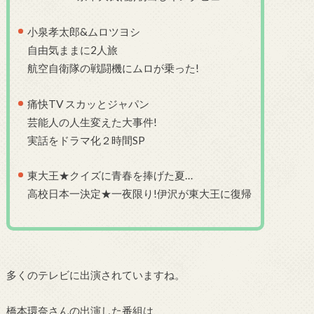
小泉孝太郎&ムロツヨシ
自由気ままに2人旅
航空自衛隊の戦闘機にムロが乗った!
痛快TV スカッとジャパン
芸能人の人生変えた大事件!
実話をドラマ化２時間SP
東大王★クイズに青春を捧げた夏…
高校日本一決定★一夜限り!伊沢が東大王に復帰
多くのテレビに出演されていますね。
橋本環奈さんの出演した番組は、