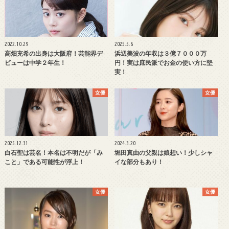
2022.10.29
2025.5.6
高畑充希の出身は大阪府！芸能界デ
浜辺美波の年収は３億７０００万
ビューは中学２年生！
円！実は庶民派でお金の使い方に堅
実！
女優
女優
2025.12.31
2024.3.20
白石聖は芸名！本名は不明だが「み
堀田真由の父親は娘想い！少しシャ
こと」である可能性が浮上！
イな部分もあり！
女優
女優