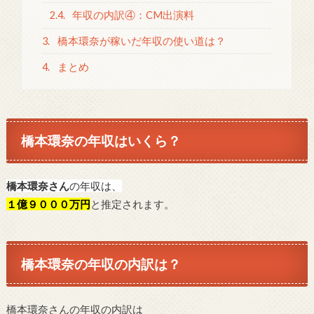
2.4.
年収の内訳④：CM出演料
3.
橋本環奈が稼いだ年収の使い道は？
4.
まとめ
橋本環奈の年収はいくら？
橋本環奈さん
の年収は、
１億９０００万円
と推定されます。
橋本環奈の年収の内訳は？
橋本環奈さんの年収の内訳は