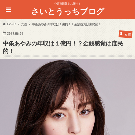
☆芸能情報をお届け！
さいとうっちブログ
HOME
女優
中条あやみの年収は１億円！？金銭感覚は庶民的！
2022.06.06
女優
中条あやみの年収は１億円！？金銭感覚は庶民
的！