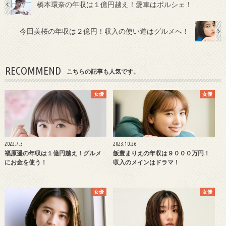
橋本環奈の年収は１億円越え！愛車はポルシェ！
今田美桜の年収は２億円！収入の使い道はグルメへ！
RECOMMEND
こちらの記事も人気です。
女優
女優
2022.7.3
2023.10.26
福原遥の年収は１億円越え！グルメ
飯豊まりえの年収は９０００万円！
にお金を使う！
収入のメインはドラマ！
女優
女優