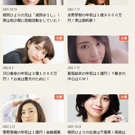
2025.10.19
2022.7.17
桜田ひよりの兄は「成田ゆうし」！
永野芽郁の年収は１億９０００万
実は幼少期に芸能活動をしていた！
円！実は節約家！
女優
女優
2022.8.2
2022.7.17
川口春奈の年収は２億１０００万
新垣結衣の年収は１億円！？稼ぎの
円！？お金は愛犬のために！
中心はＣＭ！
女優
女優
2022.5.21
2025.10.22
菅野美穂の年収は１億円！金銭感覚
桜田ひよりの出身は千葉県！高校は