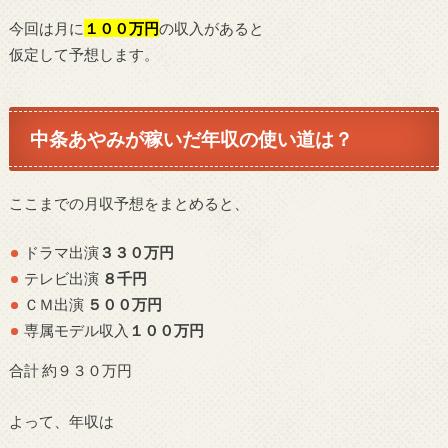
今回は月に
１００万円
の収入があると
仮定して予想します。
中条あやみが稼いだ年収の使い道は？
ここまでの月収予想をまとめると、
ドラマ出演
３３０万円
テレビ出演
８千円
ＣＭ出演
５００万円
専属モデル収入
１００
万円
合計 約９３０万円
よって、年収は