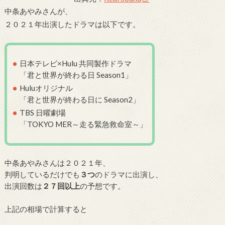
中条あやみさんが、
２０２１年出演したドラマは以下です。
日本テレビ×Hulu 共同製作ドラマ
「君と世界が終わる日 Season1」
Huluオリジナル
「君と世界が終わる日に Season2」
TBS 日曜劇場
「TOKYO MER～走る緊急救命室～」
中条あやみさんは２０２１年、
判明しているだけでも
３
つ
のドラマに出演し、
出演回数は
２７
回以上
の予想です。
上記の相場で計算すると