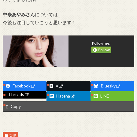
中条あやみさん
については、
今後も注目していこうと思います！
Follow me!
Facebook
X
Bluesky
Threads
Hatena
LINE
Copy
女優