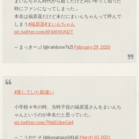
まいんちゃん時代から観てたけど同い年って知った
時にファンになってしまった…
本名は福原遥だけど未だにまいんちゃんって呼んで
しまう
#福原遥
#まいんちゃん
pic.twitter.com/6F6XHIUN2T
— まっきー⊿ (@rainbow7s2)
February 29, 2020
#昔していた勘違い
小学校４年の時、当時子役の福原遥さんをまいんち
ゃんというのが本名だと思っていた。
pic.twitter.com/7NdEUbeG64
— こうやたそ (@koyataso0416)
March 10, 2021