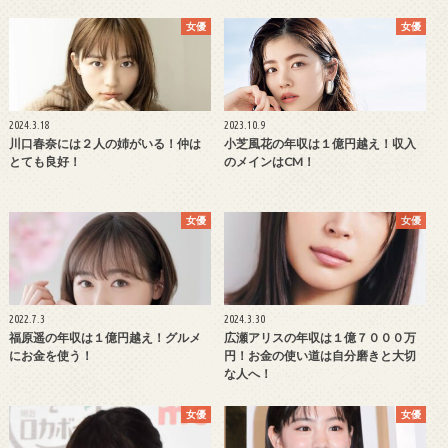
女優
女優
2024.3.18
2023.10.9
川口春奈には２人の姉がいる！仲は
小芝風花の年収は１億円越え！収入
とても良好！
のメインはCM！
女優
女優
2022.7.3
2024.3.30
福原遥の年収は１億円越え！グルメ
広瀬アリスの年収は１億７０００万
にお金を使う！
円！お金の使い道は自分磨きと大切
な人へ！
女優
女優