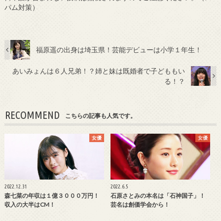
パム対策）
福原遥の出身は埼玉県！芸能デビューは小学１年生！
あいみょんは６人兄弟！？姉と妹は既婚者で子どももい
る！？
RECOMMEND
こちらの記事も人気です。
女優
女優
2022.12.31
2022.6.5
森七菜の年収は１億３０００万円！
石原さとみの本名は「石神国子」！
収入の大半はCM！
芸名は創価学会から！