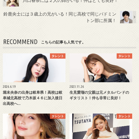
川口春奈には２人の姉がいる！仲はとても良好！
鈴鹿央士には３歳上の兄がいる！同じ高校で同じバドミン
トン部に所属！
RECOMMEND
こちらの記事も人気です。
タレント
タレント
2026.6.19
2023.11.26
堀未央奈の出身は岐阜県！高校は岐
生見愛瑠の父親は元メタルバンドの
阜城北高校で乃木坂４６に加入後日
ギタリスト！仲も非常に良好！
出高校へ…
タレント
タレント