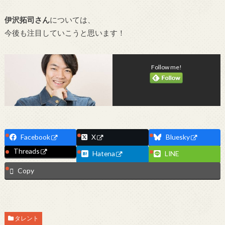
伊沢拓司さん
については、
今後も注目していこうと思います！
Follow me!
Facebook
X
Bluesky
Threads
Hatena
LINE
Copy
タレント