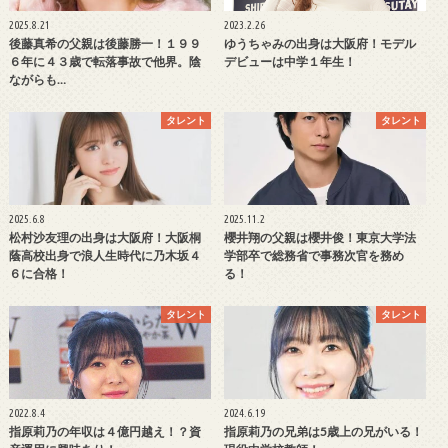
2025.8.21
2023.2.26
後藤真希の父親は後藤勝一！１９９
ゆうちゃみの出身は大阪府！モデル
６年に４３歳で転落事故で他界。陰
デビューは中学１年生！
ながらも…
タレント
タレント
2025.6.8
2025.11.2
松村沙友理の出身は大阪府！大阪桐
櫻井翔の父親は櫻井俊！東京大学法
蔭高校出身で浪人生時代に乃木坂４
学部卒で総務省で事務次官を務め
６に合格！
る！
タレント
タレント
2022.8.4
2024.6.19
指原莉乃の年収は４億円越え！？資
指原莉乃の兄弟は5歳上の兄がいる！