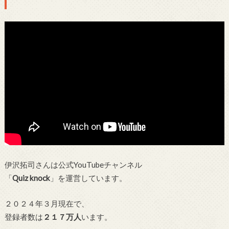
伊沢拓司さんは公式YouTubeチャンネル
「
Quiz knock
」を運営しています。
２０２４年３月現在で、
登録者数は
２１７万人
います。