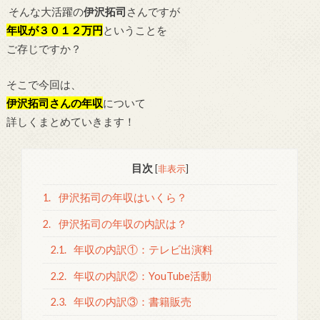
そんな大活躍の
伊沢拓司
さんですが
年収が３０１２万円
ということを
ご存じですか？
そこで今回は、
伊沢拓司さんの年収
について
詳しくまとめていきます！
目次
[
非表示
]
1.
伊沢拓司の年収はいくら？
2.
伊沢拓司の年収の内訳は？
2.1.
年収の内訳①：テレビ出演料
2.2.
年収の内訳②：YouTube活動
2.3.
年収の内訳③：書籍販売