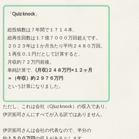
「
Quiz knock
」
総投稿数は７年間で１７１４本、
総再生回数は１７億７０００万回超えです。
２０２３年は１か月当たり平均２４８０万回。
１再生０.１円だとして計算すると、
月収約７２万円前後。
単純計算で、
(月収)２４８万円×１２ヶ月
＝（年収）約２９７６万円
という計算になりました。
ただし、これは会社（Qiuz knock）の収入であり、
伊沢拓司さんにすべてが入る訳ではありません。
伊沢拓司さんは会社の代表なので、半分の
約
１５００万円
の収入があるとします。