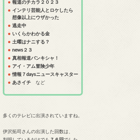
報道のチカラ２０２３
インテリ芸能人とロケしたら
想像以上にウザかった
逃走中
いくらかわかる金
土曜はナニする？
news２３
真相報道バンキシャ！
アイ・アム冒険少年
情報７daysニュースキャスター
あさイチ
など
多くのテレビに出演されていますね。
伊沢拓司さんの出演した回数は、
判明しているだけでも
７６回
でした。