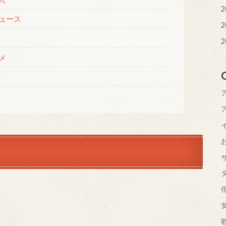
2
ュース
2
2
メ
？