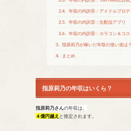
2.4.
年収の内訳④：アイドルプロデ
2.5.
年収の内訳⑤：生配信アプリ
2.6.
年収の内訳⑥：カラコン＆コス
3.
指原莉乃が稼いだ年収の使い道は
4.
まとめ
指原莉乃の年収はいくら？
指原莉乃さん
の年収は、
４億円越え
と推定されます。