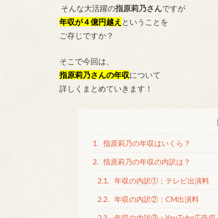
そんな大活躍の
指原莉乃さん
ですが
年収が４億円越え
ということを
ご存じですか？
そこで今回は、
指原莉乃さんの年収
について
詳しくまとめていきます！
1.
指原莉乃の年収はいくら？
2.
指原莉乃の年収の内訳は？
2.1.
年収の内訳①：テレビ出演料
2.2.
年収の内訳②：CM出演料
2.3.
年収の内訳③：YouTube広告収