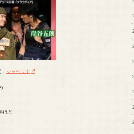
元：
シャベリナ
の
。
年ほど