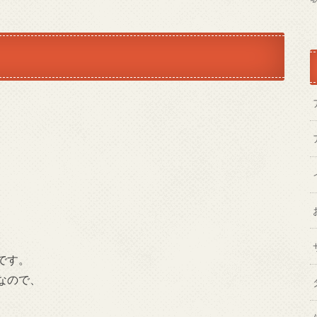
。
、
です。
なので、
。