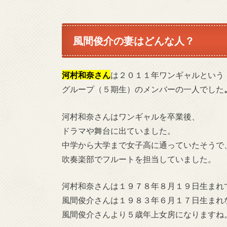
風間俊介の妻はどんな人？
河村和奈さん
は２０１１年ワンギャルという
グループ（５期生）のメンバーの一人で
した
河村和奈さんはワンギャルを卒業後、
ドラマや舞台に出ていました。
中学から大学まで女子高に通っていたそうで
吹奏楽部でフルートを担当していました。
河村和奈さんは１９７８年８月１９日生まれ
風間俊介さんは１９８３年６月１７日生まれ
風間俊介さんより５歳年上女房になりますね