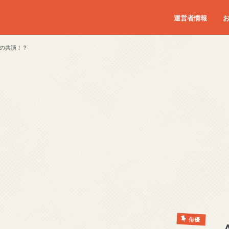
運営者情報
の共演！？
俳優