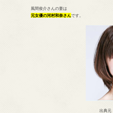
風間俊介
さんの妻は
元女優の河村和奈さん
です。
出典元