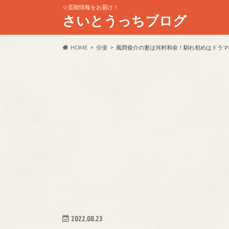
☆芸能情報をお届け！
さいとうっちブログ
HOME
俳優
風間俊介の妻は河村和奈！馴れ初めはドラマ
2022.08.23