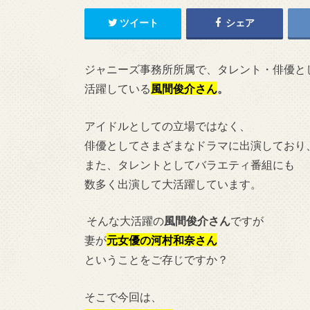
ツイート
シェア
ジャニーズ事務所所属で、
タレント・俳優と
活躍している
風間俊介
さん
。
アイドルとしての立場ではなく、
俳優としてさまざまなドラマに出演しており
また、タレントとしてバラエティ番組にも
数多く出演して大活躍しています。
そんな大活躍の
風間俊介さん
ですが
妻が
元女優の河村和奈さん
ということをご存じですか？
そこで今回は、