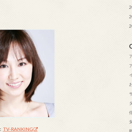
2
2
2
：
TV-RANKING