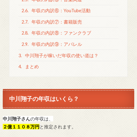
2.6.
年収の内訳⑥：YouTube活動
2.7.
年収の内訳⑦：書籍販売
2.8.
年収の内訳⑧：ファンクラブ
2.9.
年収の内訳⑨：アパレル
3.
中川翔子が稼いだ年収の使い道は？
4.
まとめ
中川翔子の年収はいくら？
中川翔子さん
の年収は、
２億１１０８万円
と推定されます。