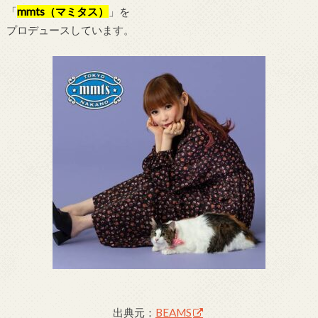
「
mmts（マミタス）
」を
プロデュースしています。
出典元：
BEAMS