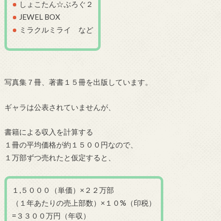
しょこたん☆ぶろぐ２
JEWEL BOX
ミラクルミライ など
写真集７冊、著書１５冊を出版しています。
ギャラは公表されていませんが、
書籍による収入を計算する
１冊の平均価格が約１５００円なので、
１万部ずつ売れたと仮定すると、
１,５０００（単価）×２２万部
（１年あたりの売上部数）×１０%（印税）
=３３００万円（年収）