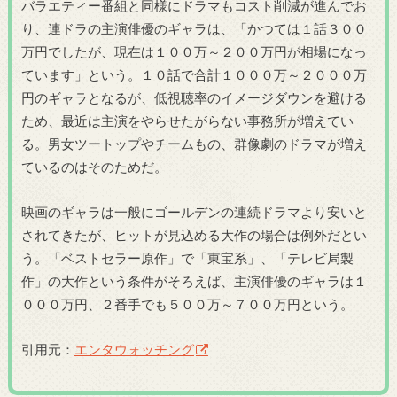
バラエティー番組と同様にドラマもコスト削減が進んでお
り、連ドラの主演俳優のギャラは、「かつては１話３００
万円でしたが、現在は１００万～２００万円が相場になっ
ています」という。１０話で合計１０００万～２０００万
円のギャラとなるが、低視聴率のイメージダウンを避ける
ため、最近は主演をやらせたがらない事務所が増えてい
る。男女ツートップやチームもの、群像劇のドラマが増え
ているのはそのためだ。
映画のギャラは一般にゴールデンの連続ドラマより安いと
されてきたが、ヒットが見込める大作の場合は例外だとい
う。「ベストセラー原作」で「東宝系」、「テレビ局製
作」の大作という条件がそろえば、主演俳優のギャラは１
０００万円、２番手でも５００万～７００万円という。
引用元：
エンタウォッチング