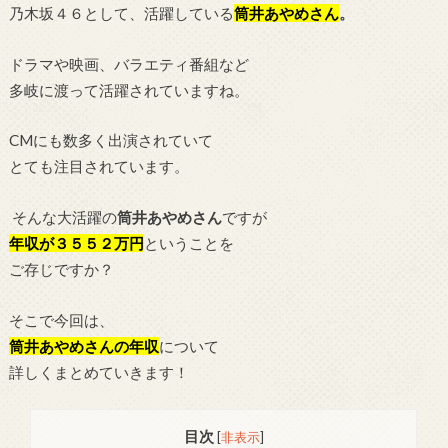
乃木坂４６として、活躍している
筒井あやめ
さん
。
ドラマや映画、バラエティ番組など
多岐に渡って活躍されていますね。
CMにも数多く出演されていて
とても注目されています。
そんな大活躍の
筒井あやめさん
ですが
年収が３５５２万円
ということを
ご存じですか？
そこで今回は、
筒井あやめさんの年収
について
詳しくまとめていきます！
目次
[
非表示
]