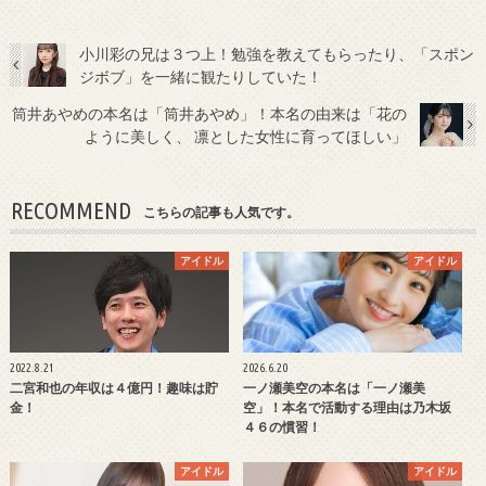
小川彩の兄は３つ上！勉強を教えてもらったり、「スポン
ジボブ」を一緒に観たりしていた！
筒井あやめの本名は「筒井あやめ」！本名の由来は「花の
ように美しく、 凛とした女性に育ってほしい」
RECOMMEND
こちらの記事も人気です。
アイドル
アイドル
2022.8.21
2026.6.20
二宮和也の年収は４億円！趣味は貯
一ノ瀬美空の本名は「一ノ瀬美
金！
空」！本名で活動する理由は乃木坂
４６の慣習！
アイドル
アイドル