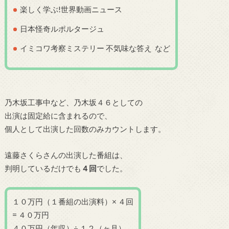
楽しく学ぶ!世界動画ニュース
日本怪奇ルポルタージュ
イミコワ考察ミステリー 不気味な答え など
乃木坂工事中など、乃木坂４６としての
出演は固定給に含まれるので、
個人として出演した回数のみカウントします。
遠藤さくらさんの出演した番組は、
判明しているだけでも
４
回
でした。
１０万円（１番組の出演料）× ４回
= ４０万円
４０万円（年収）÷ １２（ヶ月）