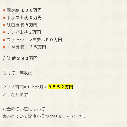
固定給
１００万円
ドラマ出演
０
万円
映画出演
８万円
テレビ出演
３
万円
ファッションモデル
６０
万円
ＣＭ出演
１２５
万円
合計
約２９６万円
よって、年収は
２９６万円×１２か月＝
３５５２万円
と、なります。
お金の使い道について、
書かれている記事か見つかりませんでした。