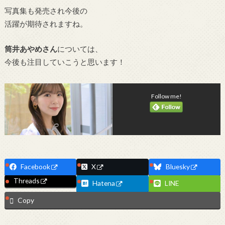
写真集も発売され今後の
活躍が期待されますね。
筒井あやめさん
については、
今後も注目していこうと思います！
Follow me!
Facebook
X
Bluesky
Threads
Hatena
LINE
Copy