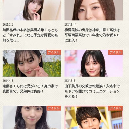
2025.2.2
2024.8.14
与田祐希の本名は與田祐希！もとも
梅澤美波の出身は神奈川県！高校は
と「すみれ」になる予定が両親の名
平塚商業高校で３年生で乃木坂４６
前を取っ…
に加入！
アイドル
アイドル
2024.4.6
2024.5.6
遠藤さくらには兄がいる！努力家で
山下美月の父親は転勤族！入浴中で
真面目で、兄弟仲は良好！
もドアを開けてコミュニケーション
をとる！
アイドル
アイドル