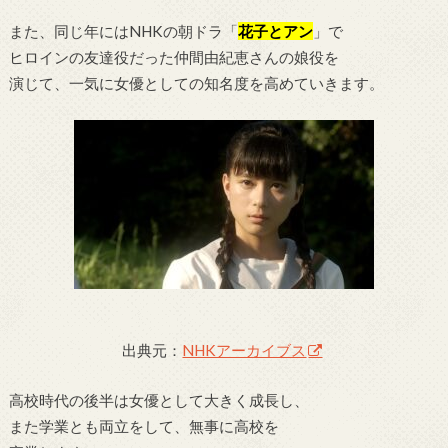
また、同じ年にはNHKの朝ドラ「
花子とアン
」で
ヒロインの友達役だった仲間由紀恵さんの娘役を
演じて、一気に女優としての知名度を高めていきます。
出典元：
NHKアーカイブス
高校時代の後半は女優として大きく成長し、
また学業とも両立をして、無事に高校を