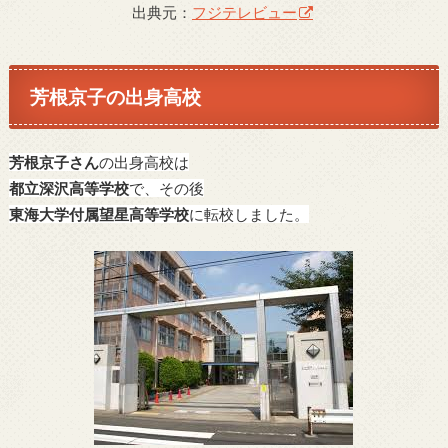
出典元：
フジテレビュー
芳根京子の出身高校
芳根京子さん
の出身高校は
都立深沢高等学校
で、その後
東海大学付属望星高等学校
に転校しました。