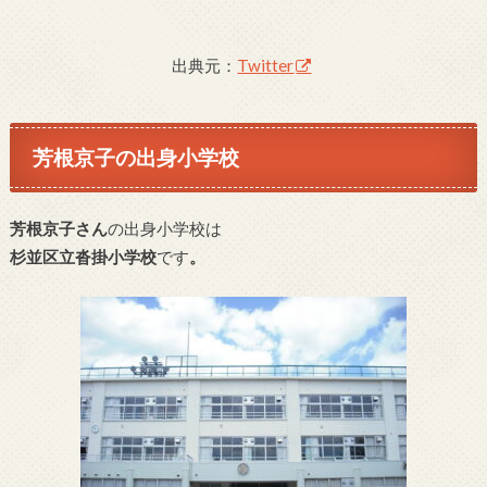
出典元：
Twitter
芳根京子の出身小学校
芳根京子さん
の出身小学校は
杉並区立沓掛小学校
です
。