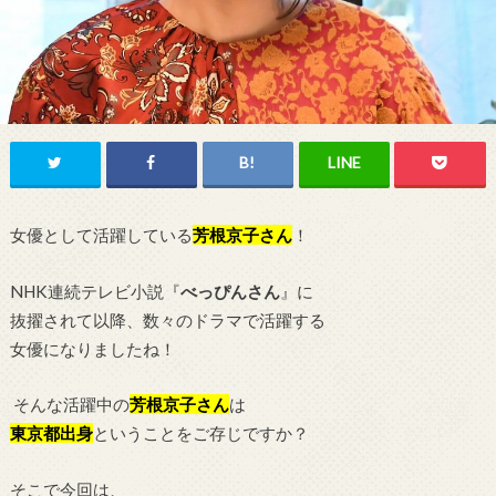
女優として活躍している
芳根京子
さん
！
NHK連続テレビ小説『
べっぴんさん
』に
抜擢されて以降、数々のドラマで活躍する
女優になりましたね！
そんな活躍中の
芳根京子さん
は
東京都
出身
ということをご存じですか？
そこで今回は、